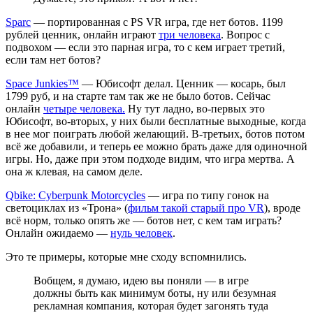
Sparc
— портированная с PS VR игра, где нет ботов. 1199
рублей ценник, онлайн играют
три человека
. Вопрос с
подвохом — если это парная игра, то с кем играет третий,
если там нет ботов?
Space Junkies™
— Юбисофт делал. Ценник — косарь, был
1799 руб, и на старте там так же не было ботов. Сейчас
онлайн
четыре человека.
Ну тут ладно, во-первых это
Юбисофт, во-вторых, у них были бесплатные выходные, когда
в нее мог поиграть любой желающий. В-третьих, ботов потом
всё же добавили, и теперь ее можно брать даже для одиночной
игры. Но, даже при этом подходе видим, что игра мертва. А
она ж клевая, на самом деле.
Qbike: Cyberpunk Motorcycles
— игра по типу гонок на
светоциклах из «Трона» (
фильм такой старый про VR
), вроде
всё норм, только опять же — ботов нет, с кем там играть?
Онлайн ожидаемо —
нуль человек
.
Это те примеры, которые мне сходу вспомнились.
Вобщем, я думаю, идею вы поняли — в игре
должны быть как минимум боты, ну или безумная
рекламная компания, которая будет загонять туда