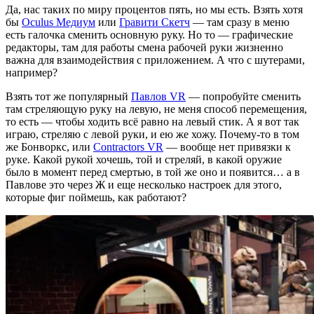
Да, нас таких по миру процентов пять, но мы есть. Взять хотя
бы
Oculus Медиум
или
Гравити Скетч
— там сразу в меню
есть галочка сменить основную руку. Но то — графические
редакторы, там для работы смена рабочей руки жизненно
важна для взаимодействия с приложением. А что с шутерами,
например?
Взять тот же популярный
Павлов VR
— попробуйте сменить
там стреляющую руку на левую, не меня способ перемещения,
то есть — чтобы ходить всё равно на левый стик. А я вот так
играю, стреляю с левой руки, и ею же хожу. Почему-то в том
же Бонворкс, или
Contractors VR
— вообще нет привязки к
руке. Какой рукой хочешь, той и стреляй, в какой оружие
было в момент перед смертью, в той же оно и появится… а в
Павлове это через Ж и еще несколько настроек для этого,
которые фиг поймешь, как работают?