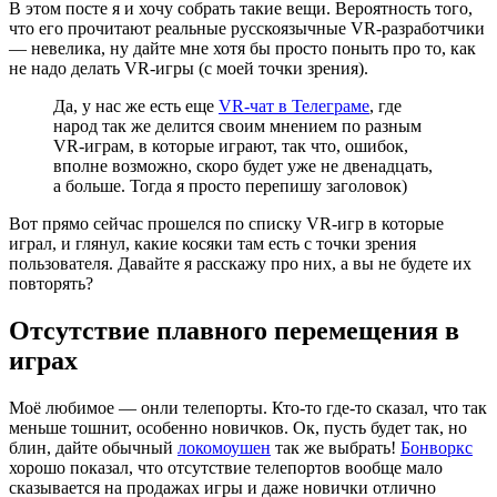
В этом посте я и хочу собрать такие вещи. Вероятность того,
что его прочитают реальные русскоязычные VR-разработчики
— невелика, ну дайте мне хотя бы просто поныть про то, как
не надо делать VR-игры (с моей точки зрения).
Да, у нас же есть еще
VR-чат в Телеграме
, где
народ так же делится своим мнением по разным
VR-играм, в которые играют, так что, ошибок,
вполне возможно, скоро будет уже не двенадцать,
а больше. Тогда я просто перепишу заголовок)
Вот прямо сейчас прошелся по списку VR-игр в которые
играл, и глянул, какие косяки там есть с точки зрения
пользователя. Давайте я расскажу про них, а вы не будете их
повторять?
Отсутствие плавного перемещения в
играх
Моё любимое — онли телепорты. Кто-то где-то сказал, что так
меньше тошнит, особенно новичков. Ок, пусть будет так, но
блин, дайте обычный
локомоушен
так же выбрать!
Бонворкс
хорошо показал, что отсутствие телепортов вообще мало
сказывается на продажах игры и даже новички отлично