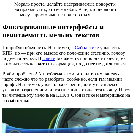
Мораль проста: делайте настраиваемые повороты
на правый стик, это все любят. А те, кто не любит
— могут просто ими не пользоваться.
Фиксированные интерфейсы и
нечитаемость мелких текстов
Попробую объяснить. Например, в
Сабнавтике
у нас есть
КПК, но — при его вызове его положение статично, голову
поднести нельзя. В
Элите
так же есть приборные панели, на
которых есть какая-то информация, но до нее не дотянешься.
В чём проблема? А проблема в том, что на таких панелях
часто сложно что-то разобрать, особенно, если там мелкий
шрифт. Например, у вас плохое зрение, или у вас шлем с
унылым разрешением, и вся писанина сливается в кашу. И вот
ты читаешь эту мелочь на КПК в Сабнавтике и материшься на
разработчиков: