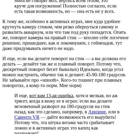
Многие говорят мол, вертись всем телом, это
круче для погружения! Полностью согласен, если
есть такая возможность, но — она есть не у всех.
К тому же, особенно в активных играх, мне куда удобнее
крутнуть камеру стиком, чем резко обернуться самому и
развалить аквариум, или что там под руку попадется. Опять
же, поворот камеры на правый стик — вполне себе логичное
решение, пришедшее, как и локомоушен, с геймпадов, тут
даже придумывать ничего не надо.
И еще, если вы делаете поворот на стик — а вы должны его
делать — делайте так же и плавный поворот. Потому что,
дискретный поворот бесит бывалых) Идеально, когда угол
можно настроить, обычно так и делают: 45-90-180 градусов.
Не забывайте про «smooth». Кого-то тошнит при плавных
поворотах, а кому-то норм. Мне норм)
И еще,
вот вам 13-ая ошибка
, хотя и мелкая, но аж
трясет, когда я вижу ее в играх: если вы делаете
мгновенный разворот на 180-градусов на стик
назад, как это сделано, например, в
Аризоне
, или в
Саренто VR
— дайте возможность его вырубить!
Потому что, эта штука весьма часто срабатывает
ложно и в активных играх это капец как
раздражает!