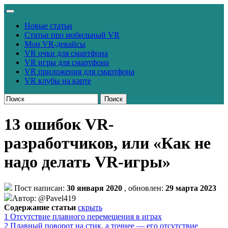
Новые статьи
Статьи про мобильный VR
Мои VR-девайсы
VR очки для смартфона
VR игры для смартфона
VR приложения для смартфона
VR клубы на карте
Поиск
13 ошибок VR-
разработчиков, или «Как не
надо делать VR-игры»
Пост написан:
30 января 2020
, обновлен:
29 марта 2023
Автор: @Pavel419
Содержание статьи
скрыть
1
Отсутствие плавного перемещения в играх
2
Плавный поворот на стик, а точнее — его отсутствие