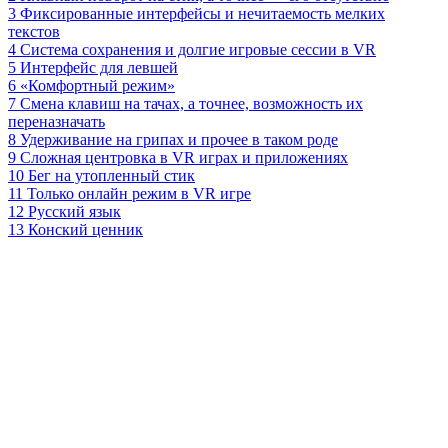
3
Фиксированные интерфейсы и нечитаемость мелких
текстов
4
Система сохранения и долгие игровые сессии в VR
5
Интерфейс для левшей
6
«Комфортный режим»
7
Смена клавиш на тачах, а точнее, возможность их
переназначать
8
Удерживание на грипах и прочее в таком роде
9
Сложная центровка в VR играх и приложениях
10
Бег на утопленный стик
11
Только онлайн режим в VR игре
12
Русский язык
13
Конский ценник