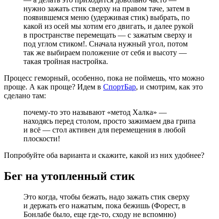
нужно зажать стик сверху на правом таче, затем в
появившемся меню (удерживая стик) выбрать, по
какой из осей мы хотим его двигать, и далее рукой
в пространстве перемещать — с зажатым сверху и
под углом стиком!. Сначала нужный угол, потом
так же выбираем положение от себя и высоту —
такая тройная настройка.
Процесс геморный, особенно, пока не поймешь, что можно
проще. А как проще? Идем в
СпортБар
, и смотрим, как это
сделано там:
почему-то это называют «метод Халка» —
находясь перед столом, просто зажимаем два грипа
и всё — стол активен для перемещения в любой
плоскости!
Попробуйте оба варианта и скажите, какой из них удобнее?
Бег на утопленный стик
Это когда, чтобы бежать, надо зажать стик сверху
и держать его нажатым, пока бежишь (Форест, в
Бонлабе было, еще где-то, сходу не вспомню)