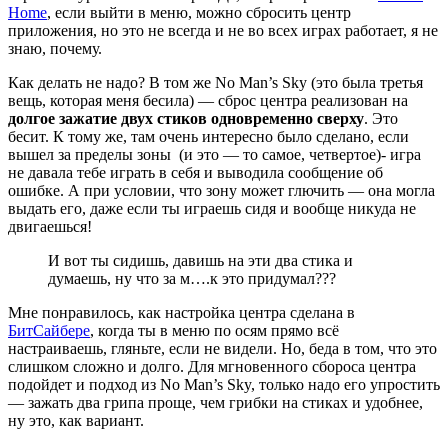
Home
, если выйти в меню, можно сбросить центр
приложения, но это не всегда и не во всех играх работает, я не
знаю, почему.
Как делать не надо? В том же No Man’s Sky (это была третья
вещь, которая меня бесила) — сброс центра реализован на
долгое зажатие двух стиков одновременно сверху
. Это
бесит. К тому же, там очень интересно было сделано, если
вышел за пределы зоны (и это — то самое, четвертое)- игра
не давала тебе играть в себя и выводила сообщение об
ошибке. А при условии, что зону может глючить — она могла
выдать его, даже если ты играешь сидя и вообще никуда не
двигаешься!
И вот ты сидишь, давишь на эти два стика и
думаешь, ну что за м….к это придумал???
Мне понравилось, как настройка центра сделана в
БитСайбере
, когда ты в меню по осям прямо всё
настраиваешь, гляньте, если не видели. Но, беда в том, что это
слишком сложно и долго. Для мгновенного сбороса центра
подойдет и подход из No Man’s Sky, только надо его упростить
— зажать два грипа проще, чем грибки на стиках и удобнее,
ну это, как вариант.