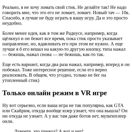
Реально, я не хочу ломать свой стик. Не делайте так! Не надо
говорить мне, что это его не ломает, ломает. Новый тач — 10к.
Спасибо, я лучше не буду играть в вашу игру. Да и это просто
неудобно.
Более менее идея, как в том же Радиусе, например, когда
щёлкнул и он бежит все время, пока стик просто указывает
направление, но, вдавливать его при этом не нужно. А еще
лучше я б его вешал на какую-то другую кнопку, типа нажал
— бежишь, нажал снова — не бежишь, как-то так.
Еще есть вариант, когда два раза нажал, например, вперед и он
побежал. Тоже интересное решение, если его верно
реализовать. В общем, что угодно, только не бег на
утопленный стик)
Только онлайн режим в VR игре
Ну вот серьезно, если ваша игра не так популярна, как GTA
или Скайрим, откуда вообще юзер узнает, что она вышла? Он
ни откуда не узнает. А у вас там даже ботов нет, мультиплеер
онли.
Думаете, это прикол? А вот и нет!