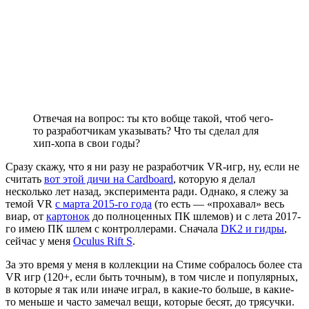
Отвечая на вопрос: ты кто вобще такой, чтоб чего-
то разработчикам указывать? Что ты сделал для
хип-хопа в свои годы?
Сразу скажу, что я ни разу не разработчик VR-игр, ну, если не
считать
вот этой дичи на Cardboard
, которую я делал
несколько лет назад, эксперимента ради. Однако, я слежу за
темой VR
c марта 2015-го года
(то есть — «прохавал» весь
виар, от
картонок
до полноценных ПК шлемов) и с лета 2017-
го имею ПК шлем с контроллерами. Сначала
DK2 и гидры
,
сейчас у меня
Oculus Rift S
.
За это время у меня в коллекции на Стиме собралось более ста
VR игр (120+, если быть точным), в том числе и популярных,
в которые я так или иначе играл, в какие-то больше, в какие-
то меньше и часто замечал вещи, которые бесят, до трясучки.