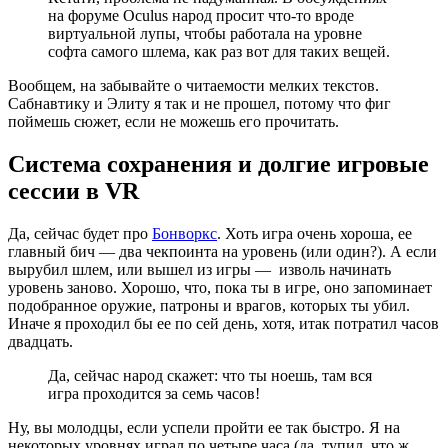
на форуме Oculus народ просит что-то вроде
виртуальной лупы, чтобы работала на уровне
софта самого шлема, как раз вот для таких вещей.
Вообщем, на забывайте о читаемости мелких текстов.
Сабнавтику и Элиту я так и не прошел, потому что фиг
поймешь сюжет, если не можешь его прочитать.
Система сохранения и долгие игровые
сессии в VR
Да, сейчас будет про
Бонворкс
. Хоть игра очень хороша, ее
главный бич — два чекпоинта на уровень (или один?). А если
вырубил шлем, или вышел из игры — изволь начинать
уровень заново. Хорошо, что, пока ты в игре, оно запоминает
подобранное оружие, патроны и врагов, которых ты убил.
Иначе я проходил бы ее по сей день, хотя, итак потратил часов
двадцать.
Да, сейчас народ скажет: что ты ноешь, там вся
игра проходится за семь часов!
Ну, вы молодцы, если успели пройти ее так быстро. Я на
некоторых уровнях играл по четыре часа (да, тупил, что ж