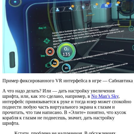
Пример фиксированного VR интерфейса в игре — Сабнавтика
А что надо делать? Или — дать настройку увеличения
шрифта, или, как это сделано, например, в
No Man’s Sky
,
интерфейс привязывается к руке и тогда юзер может спокойно
поднести любую часть виртуального экрана к глазам и
прочитать, что там написано. В «Элите» понятно, что кусок
корабля к глазам не поднесешь, значит, дать настройку
шрифта.
Кстати, проблема не надуманная. В обсуждениях