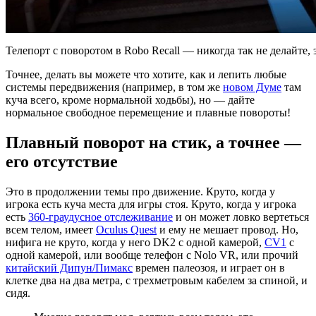
Телепорт с поворотом в Robo Recall — никогда так не делайте, 
Точнее, делать вы можете что хотите, как и лепить любые
системы передвижения (например, в том же
новом Думе
там
куча всего, кроме нормальной ходьбы), но — дайте
нормальное свободное перемещение и плавные повороты!
Плавный поворот на стик, а точнее —
его отсутствие
Это в продолжении темы про движение. Круто, когда у
игрока есть куча места для игры стоя. Круто, когда у игрока
есть
360-граудусное отслеживание
и он может ловко вертеться
всем телом, имеет
Oculus Quest
и ему не мешает провод. Но,
нифига не круто, когда у него DK2 с одной камерой,
CV1
с
одной камерой, или вообще телефон с Nolo VR, или прочий
китайский Дипун/Пимакс
времен палеозоя, и играет он в
клетке два на два метра, с трехметровым кабелем за спиной, и
сидя.