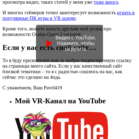
просмотра видео, таких статей у меня уже
тоже много
.
И многих геймеров точно заинтересует возможность
играть в
популярные ПК игры в VR шлеме
.
Кроме того, можете кинуть друзьям мой ролик про
возможности Oculus Quest 2 сегодня:
Видео с YouTube.
Нажмите, чтобы
Если у вас есть свой сайт…
загрузить.
То я буду признателен вам за любую индексируемую ссылку
на страницы моего сайта. Если у вас качественный сайт
близкой тематики – то я с радостью сошлюсь на вас, как
сейчас это сделано на 4пда.
С уважением, Ваш Pavel419
Мой VR-Канал на YouTube