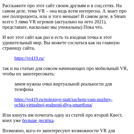
Расскажите про этот сайт своим друзьям и в соц.сетях. На
самом деле, тема VR – она ведь всем интересна. А знает про
нее полпроцента, или и того меньше! В самом деле, в Steam
всего 3 ляма VR игроков (актуально на лето 2021),
представьте, насколько мы уникальны) Пока что.
И вот этот сайт как раз и есть та входная точка в этот
удивительный мир. Вы можете сослаться как на главную
страницу сайта,
https://vr419.ru/
так и на статью для совсем начинающих про мобильный VR,
чтобы их заинтересовать:
зачем нужны очки виртуальной реальности для
телефона
https://vr419.ru/poleznye-stati/zachem-vam-nuzhny-
ochki-virtualnoj-realnosti-dlya-smartfona/
Или кинуть им почитать одну из статей про второй Квест,
коих уже
больше десятка
.
Возможно, кого-то заинтересуют возможности VR для