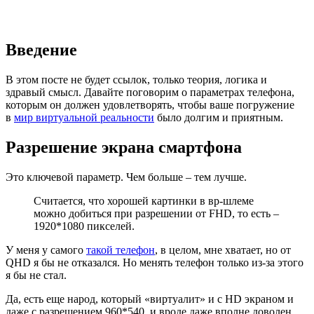
Введение
В этом посте не будет ссылок, только теория, логика и
здравый смысл. Давайте поговорим о параметрах телефона,
которым он должен удовлетворять, чтобы ваше погружение
в
мир виртуальной реальности
было долгим и приятным.
Разрешение экрана смартфона
Это ключевой параметр. Чем больше – тем лучше.
Считается, что хорошей картинки в вр-шлеме
можно добиться при разрешении от FHD, то есть –
1920*1080 пикселей.
У меня у самого
такой телефон
, в целом, мне хватает, но от
QHD я бы не отказался. Но менять телефон только из-за этого
я бы не стал.
Да, есть еще народ, который «виртуалит» и с HD экраном и
даже с разрешением 960*540, и вроде даже вполне доволен.