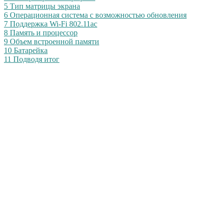
5
Тип матрицы экрана
6
Операционная система с возможностью обновления
7
Поддержка Wi-Fi 802.11ac
8
Память и процессор
9
Объем встроенной памяти
10
Батарейка
11
Подводя итог