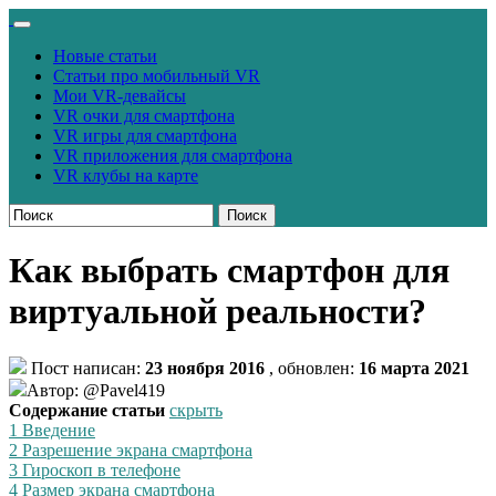
Новые статьи
Статьи про мобильный VR
Мои VR-девайсы
VR очки для смартфона
VR игры для смартфона
VR приложения для смартфона
VR клубы на карте
Поиск
Как выбрать смартфон для
виртуальной реальности?
Пост написан:
23 ноября 2016
, обновлен:
16 марта 2021
Автор: @Pavel419
Содержание статьи
скрыть
1
Введение
2
Разрешение экрана смартфона
3
Гироскоп в телефоне
4
Размер экрана смартфона