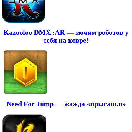
Kazooloo DMX :AR — мочим роботов у
себя на ковре!
Need For Jump — жажда «прыганья»