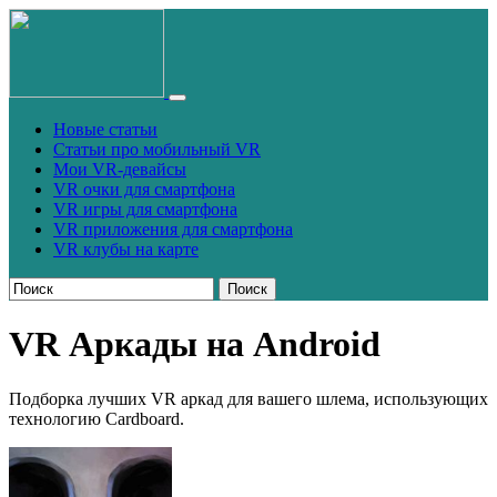
Новые статьи
Статьи про мобильный VR
Мои VR-девайсы
VR очки для смартфона
VR игры для смартфона
VR приложения для смартфона
VR клубы на карте
Поиск
VR Аркады на Android
Подборка лучших VR аркад для вашего шлема, использующих
технологию Cardboard.