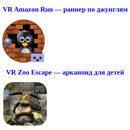
VR Amazon Run — раннер по джунглям
VR Zoo Escape — арканоид для детей