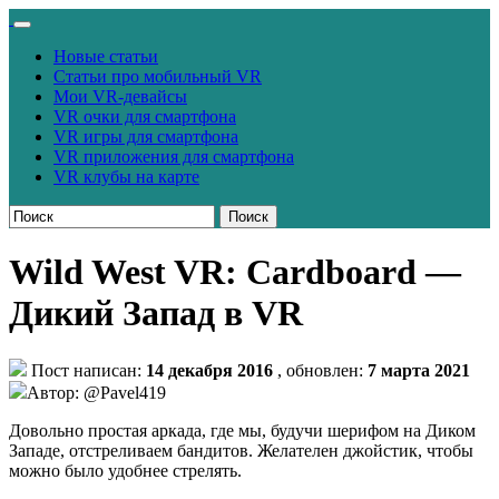
Новые статьи
Статьи про мобильный VR
Мои VR-девайсы
VR очки для смартфона
VR игры для смартфона
VR приложения для смартфона
VR клубы на карте
Поиск
Wild West VR: Cardboard —
Дикий Запад в VR
Пост написан:
14 декабря 2016
, обновлен:
7 марта 2021
Автор: @Pavel419
Довольно простая аркада, где мы, будучи шерифом на Диком
Западе, отстреливаем бандитов. Желателен джойстик, чтобы
можно было удобнее стрелять.