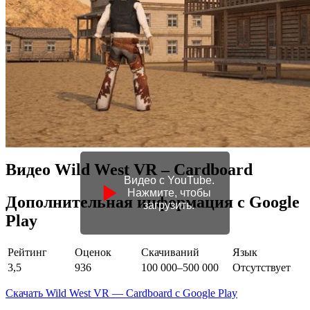
Видео Wild West VR – Cardboard
Видео с YouTube.
Нажмите, чтобы
Дополнительная информация с Google
загрузить.
Play
Рейтинг
Оценок
Скачиваний
Язык
3,5
936
100 000–500 000
Отсутствует
Скачать Wild West VR — Cardboard с Google Play