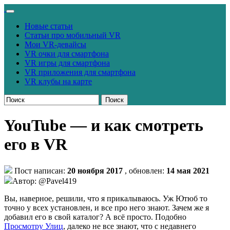
Новые статьи
Статьи про мобильный VR
Мои VR-девайсы
VR очки для смартфона
VR игры для смартфона
VR приложения для смартфона
VR клубы на карте
Поиск
YouTube — и как смотреть
его в VR
Пост написан:
20 ноября 2017
, обновлен:
14 мая 2021
Автор: @Pavel419
Вы, наверное, решили, что я прикалываюсь. Уж Ютюб то
точно у всех установлен, и все про него знают. Зачем же я
добавил его в свой каталог? А всё просто. Подобно
Просмотру Улиц
, далеко не все знают, что с недавнего