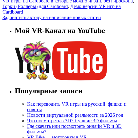
VR игры на Cardboard в которые можно играть без гироскопа
,
Горки (Роллеры) для Cardboard
,
Демо-версии VR игр на
Cardboard
Задонатить автору на написание новых статей
Мой VR-Канал на YouTube
Популярные записи
Как переводить VR игры на русский: фишки и
советы
Новости виртуальной реальности за 2026 год
Что посмотреть в 3D? Лучшие 3D фильмы
Где скачать или посмотреть онлайн VR и 3D
фильмы?
VR Bike — мотогонки в VR