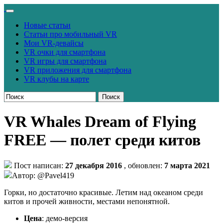
Новые статьи
Статьи про мобильный VR
Мои VR-девайсы
VR очки для смартфона
VR игры для смартфона
VR приложения для смартфона
VR клубы на карте
Поиск
VR Whales Dream of Flying
FREE — полет среди китов
Пост написан:
27 декабря 2016
, обновлен:
7 марта 2021
Автор: @Pavel419
Горки, но достаточно красивые. Летим над океаном среди
китов и прочей живности, местами непонятной.
Цена
: демо-версия