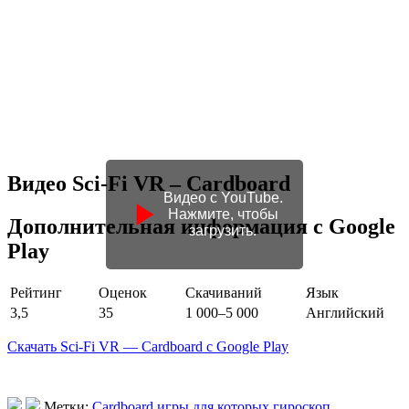
Видео Sci-Fi VR – Cardboard
Видео с YouTube.
Нажмите, чтобы
Дополнительная информация с Google
загрузить.
Play
Рейтинг
Оценок
Скачиваний
Язык
3,5
35
1 000–5 000
Английский
Скачать Sci-Fi VR — Cardboard с Google Play
Метки:
Cardboard игры для которых гироскоп