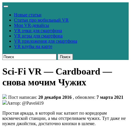
Новые статьи
Статьи про мобильный VR
Мои VR-девайсы
VR очки для смартфона
VR игры для смартфона
VR приложения для смартфона
VR клубы на карте
Поиск
Sci-Fi VR — Cardboard —
снова мочим Чужих
Пост написан:
20 декабря 2016
, обновлен:
7 марта 2021
Автор: @Pavel419
Простая аркада, в которой нас катают по коридорам
космической станции, а мы отстреливаем чужих. Тут даже не
нужен джойстик, достаточно кнопки в шлеме.