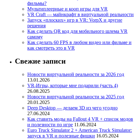
фильмы?
Мультиплеерные и кооп игры для VR
VR Craft — майнкрафт в виртуальной реальности
Запуск «плоских» игр в VR: VorpX и другие
решения
Как сделать QR код для мобильного шлема VR
самому
Как сделать 60 FPS в любом видео или фильме и
как смотреть это в VR
Свежие записи
Новости виртуальной реальности за 2026 год
13.01.2026
VR-Игры, которые мне подарили (часть 4)
26.08.2025
Новости виртуальной реальности за 2025 год
20.01.2025
Deep Desktop — делаем 3D из чего угодно
27.06.2024
Как ставить моды на Fallout 4 VR + список модов
и полезности по игре
11.06.2024
Euro Truck Simulator 2 + American Truck Simulator:
запуск в VR и полезные фишки
16.05.2024